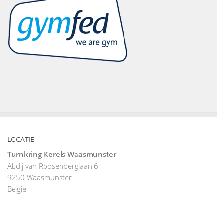
LOCATIE
Turnkring Kerels Waasmunster
Abdij van Roosenberglaan 6
9250
Waasmunster
België