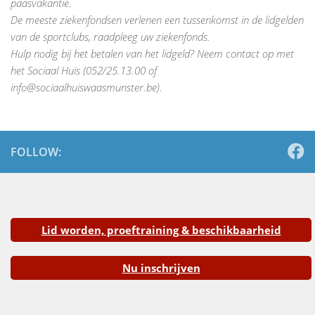
paasvakantie.
De meeste ziekenfondsen verlenen een tussenkomst in de lidgelden
van de sportclubs, raadpleeg uw ziekenfonds.
Hulp nodig bij het betalen van het lidgeld? Neem contact op met
het Sociaal Huis (052/25.13.00 of
info@sociaalhuiswaasmunster.be).
FOLLOW:
Lid worden, proeftraining & beschikbaarheid
Nu inschrijven