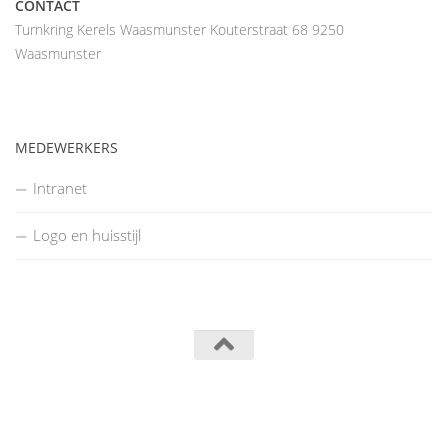
CONTACT
Turnkring Kerels Waasmunster Kouterstraat 68 9250
Waasmunster
MEDEWERKERS
Intranet
Logo en huisstijl
Turnkring Kerels Waasmunster © 2014
Powered by
- Designed with the
Hueman theme