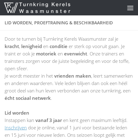
Skip to content
LID WORDEN, PROEFTRAINING & BESCHIKBAARHEID
Door te turnen bij Turnkring Kerels Waasmunster zal je
kracht
,
lenigheid
en
conditie
er sterk op vooruit gaan. Je
traint er ook je
motoriek
en
evenwicht
. Onze trainers en
trainsters zorgen voor de juiste begeleiding en voor de toffe,
open sfeer.
Je wordt meester in het
vrienden maken
, leert samenwerken
en anderen waarderen. Vele leden blijven dan ook een héél
groot deel van hun leven verbonden aan onze turnkring, een
écht sociaal netwerk
.
Lid worden
Instappen kan
vanaf 3 jaar
en kent geen maximum leeftijd.
Inschrijven
doe je online, vanaf 1 juni voor bestaande leden
en 15 juni voor nieuwe leden. Ons seizoen loopt gelijk met