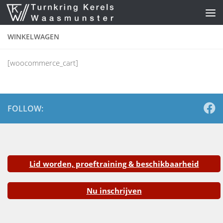
Skip to content
WINKELWAGEN
[woocommerce_cart]
FOLLOW:
Lid worden, proeftraining & beschikbaarheid
Nu inschrijven