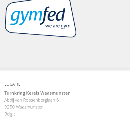
LOCATIE
Turnkring Kerels Waasmunster
Abdij van Roosenberglaan 6
9250
Waasmunster
België