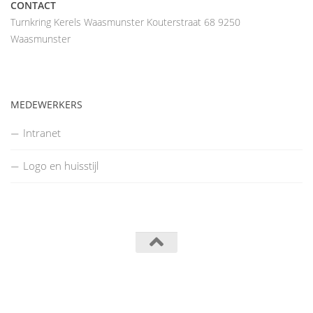
CONTACT
Turnkring Kerels Waasmunster Kouterstraat 68 9250
Waasmunster
MEDEWERKERS
Intranet
Logo en huisstijl
Turnkring Kerels Waasmunster © 2014
Powered by
- Designed with the
Hueman theme