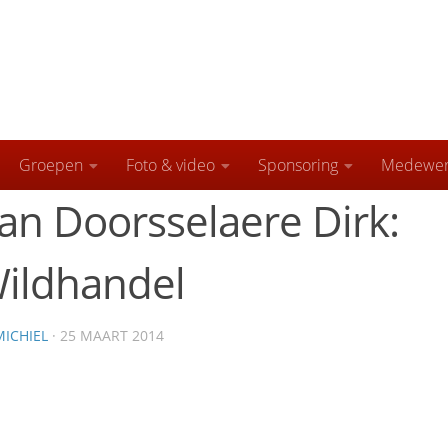
Groepen
Foto & video
Sponsoring
Medewer
an Doorsselaere Dirk:
ildhandel
MICHIEL
· 25 MAART 2014