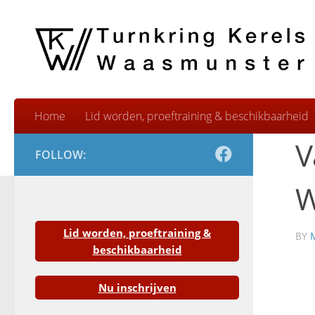
Skip to content
Home
Lid worden, proeftraining & beschikbaarheid
V
FOLLOW:
W
Lid worden, proeftraining &
BY
beschikbaarheid
Nu inschrijven