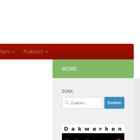
kers
Praktisch
MORE
ZOEK
Zoeken
naar: