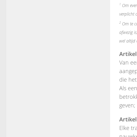
1
Om event
verplicht 
2
Om te co
afwezig is
wel altijd
Artikel
Van een
aangepa
die het
Als een
betrokk
geven;
Artikel
Elke tr
nauwke