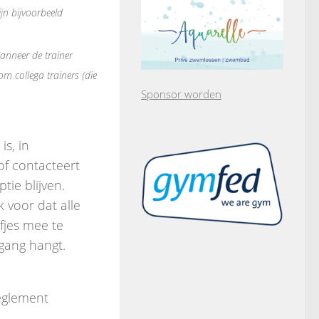
jn bijvoorbeeld
nneer de trainer
 om collega trainers (die
Sponsor worden
is, in
 of contacteert
tie blijven.
k voor dat alle
efjes mee te
gang hangt.
reglement