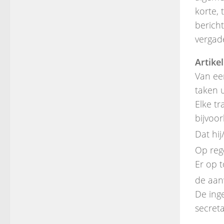
korte, 
berich
vergad
Artikel
Van ee
taken u
Elke tr
bijvoor
Dat hij
Op rege
Er op 
de aanw
De ing
secret