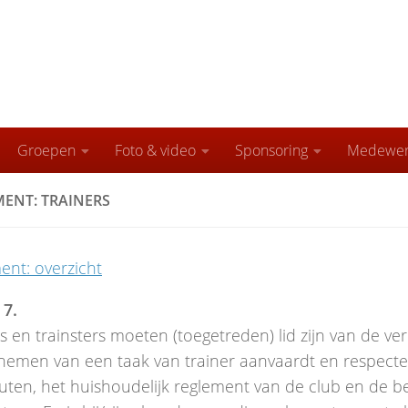
Groepen
Foto & video
Sponsoring
Medewer
ENT: TRAINERS
ent: overzicht
 7.
s en trainsters moeten (toegetreden) lid zijn van de ve
nemen van een taak van trainer aanvaardt en respectee
uten, het huishoudelijk reglement van de club en de be