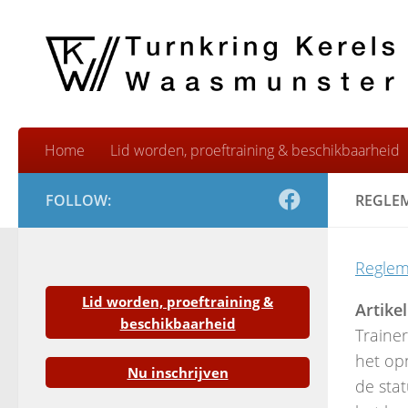
Skip to content
Home
Lid worden, proeftraining & beschikbaarheid
FOLLOW:
REGLEM
Reglem
Lid worden, proeftraining &
Artikel
beschikbaarheid
Trainer
het op
Nu inschrijven
de stat