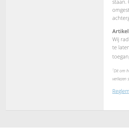
staan.
omgest
achter
Artikel
Wij ra
te late
toegan
1
Dit om h
verliezen
Reglem