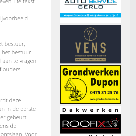
even. De tekst
bijvoorbeeld
t bestuur,
r het bestuur
d aan te vragen
f ouders
ordt deze
n in de eerste
ner gebeurt
vens de
 ontslaan. Voor