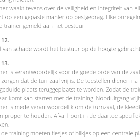
ner waakt tevens over de veiligheid en integriteit van e
rt op een gepaste manier op pestgedrag. Elke onregel
e trainer gemeld aan het bestuur.
 12.
al van schade wordt het bestuur op de hoogte gebracht
 13.
ner is verantwoordelijk voor de goede orde van de zaal. 
 zorgen dat de turnzaal vrij is. De toestellen dienen na
geduide plaats teruggeplaatst te worden. Zodat de trai
ar komt kan starten met de training. Nooduitgang vrij
iner is mede verantwoordelijk om de turnzaal, de klee
ten proper te houden. Afval hoort in de daartoe specifi
ken.
 de training moeten flesjes of blikjes op een centrale pl