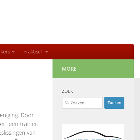
kers
Praktisch
MORE
ZOEK
Zoeken
naar:
reniging. Door
rt een trainer:
slissingen van