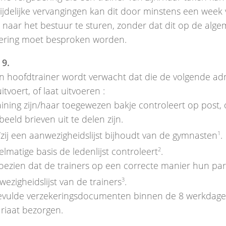
tijdelijke vervangingen kan dit door minstens een week
t naar het bestuur te sturen, zonder dat dit op de alg
ering moet besproken worden.
 9.
n hoofdtrainer wordt verwacht dat die de volgende adm
itvoert, of laat uitvoeren :
aining zijn/haar toegewezen bakje controleert op post, 
beeld brieven uit te delen zijn.
/zij een aanwezigheidslijst bijhoudt van de gymnasten
1
.
lmatige basis de ledenlijst controleert
2
.
toezien dat de trainers op een correcte manier hun par
ezigheidslijst van de trainers
3
.
evulde verzekeringsdocumenten binnen de 8 werkdage
ariaat bezorgen.