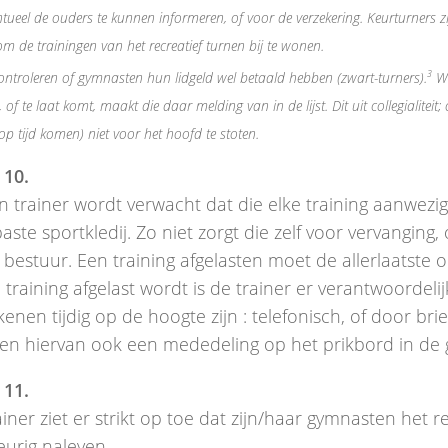
ueel de ouders te kunnen informeren, of voor de verzekering. Keurturners zi
om de trainingen van het recreatief turnen bij te wonen.
3
ntroleren of gymnasten hun lidgeld wel betaald hebben (zwart-turners).
Wa
, of te laat komt, maakt die daar melding van in de lijst. Dit uit collegialiteit;
 op tijd komen) niet voor het hoofd te stoten.
 10.
 trainer wordt verwacht dat die elke training aanwezig 
ste sportkledij. Zo niet zorgt die zelf voor vervanging,
 bestuur. Een training afgelasten moet de allerlaatste op
 training afgelast wordt is de trainer er verantwoordelij
enen tijdig op de hoogte zijn : telefonisch, of door bri
 en hiervan ook een mededeling op het prikbord in de 
 11.
ainer ziet er strikt op toe dat zijn/haar gymnasten het 
urig naleven.