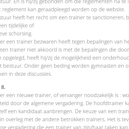
tuur. En is hij/zij gebonden om die reglementen na te l
t reglement kan geraadpleegd worden op de website.
stuur heeft het recht om een trainer te sanctioneren, 
een tijdelijke of
ieve schorsing.
r een trainer bezwaren heeft tegen bepalingen van he
 een trainer niet akkoord is met de bepalingen die doo
 opgelegd, heeft hij/zij de mogelijkheid een onderhou
t bestuur. Onder geen beding worden gymnasten en o
en in deze discussies.
 8.
r een nieuwe trainer, of vervanger noodzakelijk is : w
teld door de algemene vergadering. De hoofdtrainer ka
 zelf een kandidaat aanbrengen. De keuze van een trai
in overleg met de andere betrokken trainers. Het is te
ne vergadering die een trainer van zijn/haar taken kan