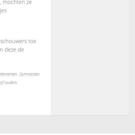
n, mochten ze
jes
oeschouwers toe
om deze de
 elementen. Gymnasten
of ouders.