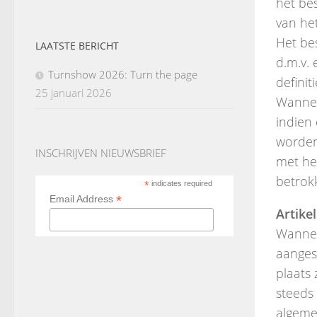
het bes
van he
Het be
LAATSTE BERICHT
d.m.v. 
Turnshow 2026: Turn the page
definit
25 januari 2026
Wannee
indien
worden
INSCHRIJVEN NIEUWSBRIEF
met he
betrokk
*
indicates required
*
Email Address
Artikel
Wannee
aanges
plaats
steeds 
algeme