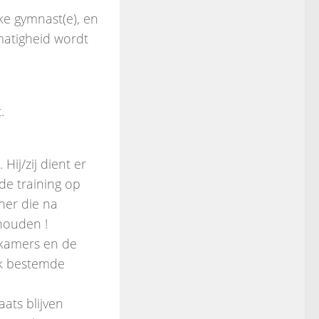
lke gymnast(e), en
matigheid wordt
.
Hij/zij dient er
 de training op
ner die na
houden !
dkamers en de
ek bestemde
aats blijven