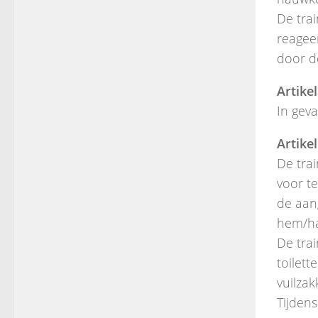
De trai
reagee
door d
Artikel
In gev
Artikel
De trai
voor te
de aan
hem/ha
De tra
toilet
vuilzak
Tijdens