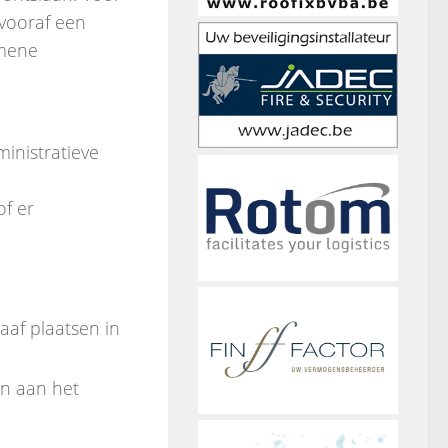
 vooraf een
emene
inistratieve
of er
aaf plaatsen in
n aan het