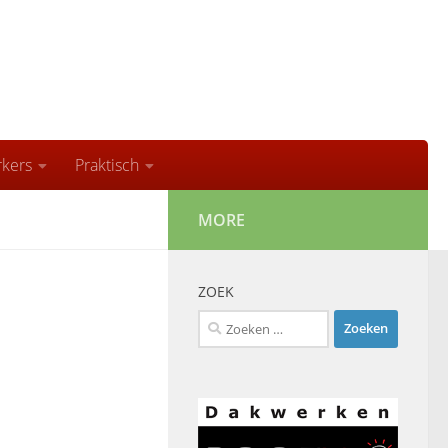
kers
Praktisch
MORE
ZOEK
Zoeken
naar: