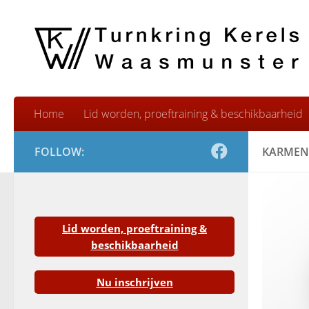
Skip to content
Home
Lid worden, proeftraining & beschikbaarheid
FOLLOW:
KARMEN
Lid worden, proeftraining &
beschikbaarheid
Nu inschrijven