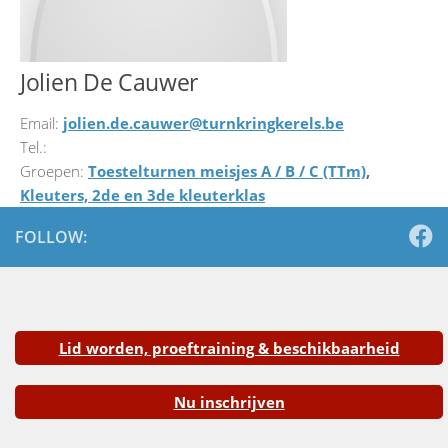
Jolien De Cauwer
Email:
jolien.de.cauwer@turnkringkerels.be
Tel.:
Groepen:
Toestelturnen meisjes A / B / C (TTm)
Kleuters, 2de en 3de kleuterklas
FOLLOW:
Lid worden, proeftraining & beschikbaarheid
Nu inschrijven