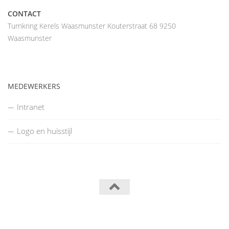
CONTACT
Turnkring Kerels Waasmunster Kouterstraat 68 9250
Waasmunster
MEDEWERKERS
Intranet
Logo en huisstijl
Turnkring Kerels Waasmunster © 2014
Powered by
- Designed with the
Hueman theme