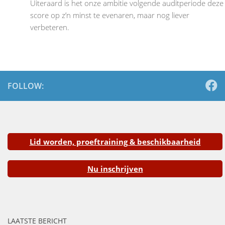
Uiteraard is het onze ambitie volgende auditperiode deze
score op z’n minst te evenaren, maar nog liever
verbeteren.
FOLLOW:
Lid worden, proeftraining & beschikbaarheid
Nu inschrijven
LAATSTE BERICHT