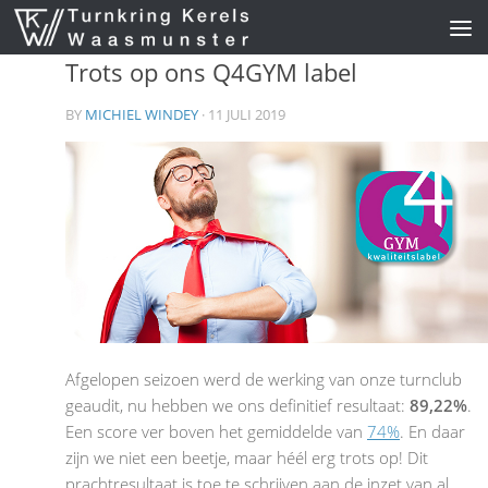
Skip to content
Trots op ons Q4GYM label
BY
MICHIEL WINDEY
· 11 JULI 2019
Afgelopen seizoen werd de werking van onze turnclub
geaudit, nu hebben we ons definitief resultaat:
89,22%
.
Een score ver boven het gemiddelde van
74%
. En daar
zijn we niet een beetje, maar héél erg trots op! Dit
prachtresultaat is toe te schrijven aan de inzet van al