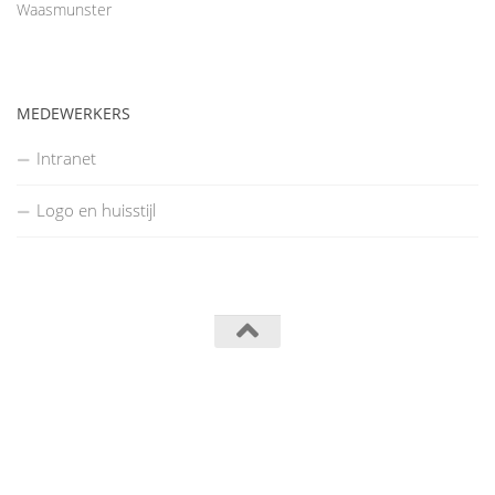
Waasmunster
MEDEWERKERS
Intranet
Logo en huisstijl
Turnkring Kerels Waasmunster © 2014
Powered by
- Designed with the
Hueman theme