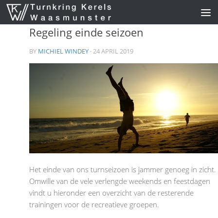
Skip to content
Regeling einde seizoen
BY
MICHIEL WINDEY
· 24 APRIL 2019
Het einde van ons turnseizoen is jammer genoeg in zicht.
Omwille van de vele verlengde weekends en feestdagen
vindt u hieronder een overzicht van de resterende
trainingen voor de recreatieve groepen.