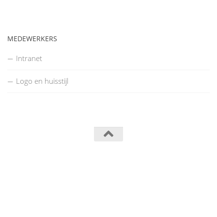
MEDEWERKERS
Intranet
Logo en huisstijl
Turnkring Kerels Waasmunster © 2014
Powered by
- Designed with the
Hueman theme