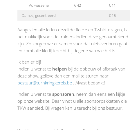
Volwassene
€ 42
€ 11
Dames, gecentreerd
–
€ 15
Aangezien alle leden dezelfde fleece en T-shirt dragen, is
het makkelijk voor de trainers indien deze genaamtekend
zijn. Zo zorgen we er samen voor dat niets verloren gaat
en komt alle kledij terecht bij degene van wie het is.
Ik ben er bij!
Indien u wenst te
helpen
bij de opbouw of afbraak van
deze show, gelieve dan een mail te sturen naar
bestuur@turnkringkerels.be
. Alvast bedankt!
Indien u wenst te
sponsoren
, neem dan eens een kijkje
op onze website. Daar vindt u alle sponsorpakketten die
TKW aanbied. Bij vragen kan u terecht bij ons bestuur.