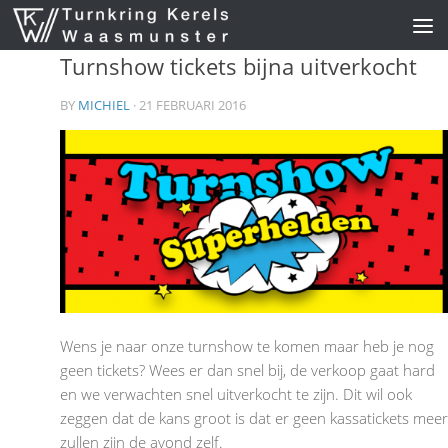
Skip to content
Turnshow tickets bijna uitverkocht
BY
MICHIEL
· 21 FEBRUARI 2016
Wens je naar onze turnshow te komen maar heb je nog
geen tickets? Wees er dan snel bij, de verkoop gaat hard
en we verwachten snel uitverkocht te zijn. Dit wil ook
zeggen dat de kans groot is dat er geen kassatickets meer
zullen zijn de avond zelf.