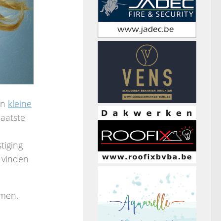
en
kleine
laatste
tiging
 vinden
omen.