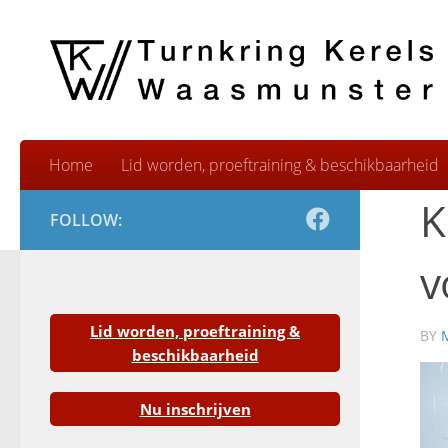
Skip to content
Home
Lid worden, proeftraining & beschikbaarheid
K
FOLLOW:
v
Lid worden, proeftraining &
BY
beschikbaarheid
Nu inschrijven