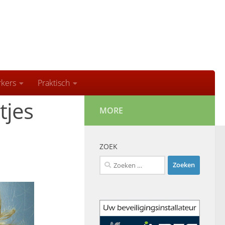
kers
Praktisch
tjes
MORE
ZOEK
Zoeken
naar: