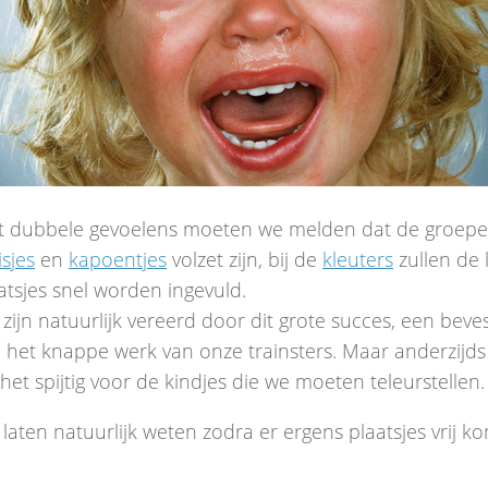
 dubbele gevoelens moeten we melden dat de groep
sjes
en
kapoentjes
volzet zijn, bij de
kleuters
zullen de 
atsjes snel worden ingevuld.
zijn natuurlijk vereerd door dit grote succes, een beves
 het knappe werk van onze trainsters. Maar anderzijds
het spijtig voor de kindjes die we moeten teleurstellen.
laten natuurlijk weten zodra er ergens plaatsjes vrij k