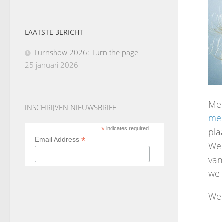
LAATSTE BERICHT
Turnshow 2026: Turn the page
25 januari 2026
Met
INSCHRIJVEN NIEUWSBRIEF
mei
*
indicates required
pla
*
Email Address
We 
van
we 
We 