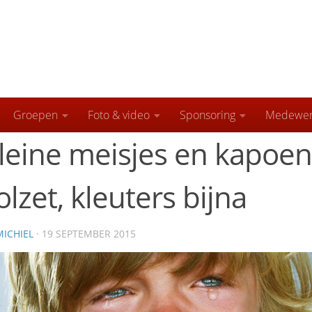
Groepen
Foto & video
Sponsoring
Medewer
leine meisjes en kapoen
olzet, kleuters bijna
MICHIEL
· 19 SEPTEMBER 2015